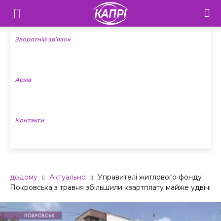
Телебачення
«Капрі»
Зворотній зв’язок
—
Архів
Новини
Донеччини
Контакти
додому
Актуально
Управителі житлового фонду
Покровська з травня збільшили квартплату майже удвічі