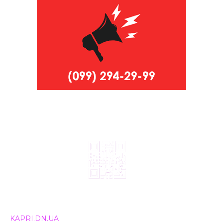
© 2024, ТОВ Телебачення «Капрі», усі права захищені.
Всі права на матеріали, що публікуються, належать
KAPRI.DN.UA
. Використання будь-якої інформації,