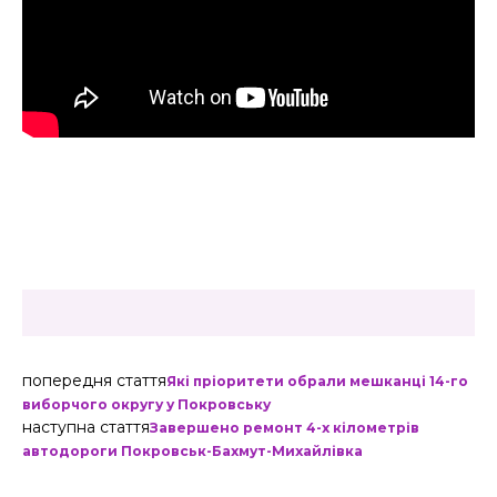
попередня стаття
Які пріоритети обрали мешканці 14-го
виборчого округу у Покровську
наступна стаття
Завершено ремонт 4-х кілометрів
автодороги Покровськ-Бахмут-Михайлівка