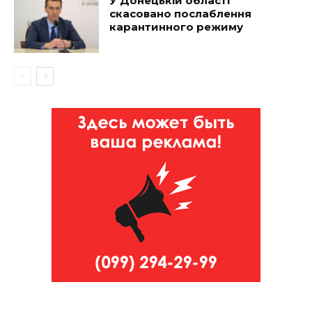
У Донецькій області
скасовано послаблення
карантинного режиму