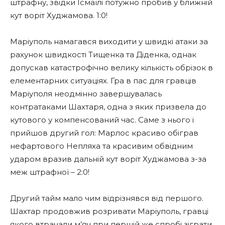
штрафну, звідки Ісмаїлі потужно пробив у ближній
кут воріт Худжамова. 1:0!
Маріуполь намагався виходити у швидкі атаки за
рахунок швидкості Тищенка та Діденка, однак
допускав катастрофічно велику кількість обрізок в
елементарних ситуаціях. Гра в пас для гравців
Маріуполя неодмінно завершувалась
контратаками Шахтаря, одна з яких призвела до
кутового у компенсований час. Саме з нього і
прийшов другий гол: Марлос красиво обіграв
нефартового Непляха та красивим обвідним
ударом вразив дальній кут воріт Худжамова з-за
меж штрафної
–
2:0!
Другий тайм мало чим відрізнявся від першого.
Шахтар продовжив розривати Маріуполь, гравці
якого втрачали м’яч при першій же спробі зіграти