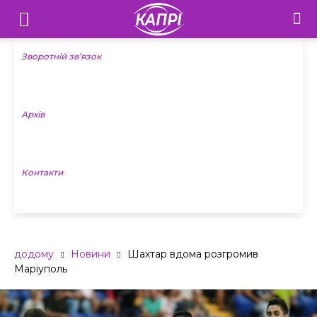
Телебачення
«Капрі»
Зворотній зв’язок
—
Архів
Новини
Донеччини
Контакти
додому
Новини
Шахтар вдома розгромив
Маріуполь