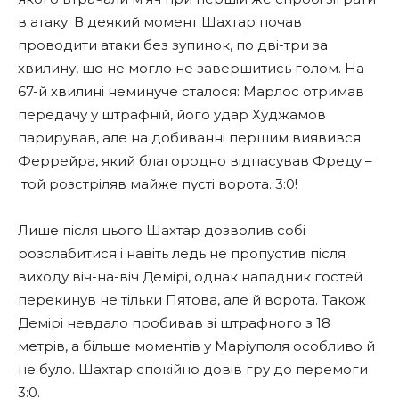
в атаку. В деякий момент Шахтар почав
проводити атаки без зупинок, по дві-три за
хвилину, що не могло не завершитись голом. На
67-й хвилині неминуче сталося: Марлос отримав
передачу у штрафній, його удар Худжамов
парирував, але на добиванні першим виявився
Феррейра, який благородно відпасував Фреду
–
той розстріляв майже пусті ворота. 3:0!
Лише після цього Шахтар дозволив собі
розслабитися і навіть ледь не пропустив після
виходу віч-на-віч Демірі, однак нападник гостей
перекинув не тільки Пятова, але й ворота. Також
Демірі невдало пробивав зі штрафного з 18
метрів, а більше моментів у Маріуполя особливо й
не було. Шахтар спокійно довів гру до перемоги
3:0.