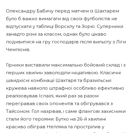
Олександру Бабичу перед матчем із Шахтарем
було б важко вимагати від своїх футболістів не
відпускати у таблиці Ворсклу та Зорю. Суперники
занадто різні за класом, однак було цікаво
подивитися на гру господарів після вильоту з Ліги
Чемпіонів.
Гірники виставили максимально бойовий склад і з
перших хвилин заволоділи ініціативою. Класичні
швидкісні комбінації Шахтаря та бразильські
кружева навколо штрафної особливо ефективно
реалізовував Іспаїлі, який раз за разом
перегравав своїх опонентів та обігрувався з
Тайсоном. Гол назрівав, і саме флангові захисники
стали його героями: Бутко на 26-й хвилині
красиво обіграв Непляха та прострілив у