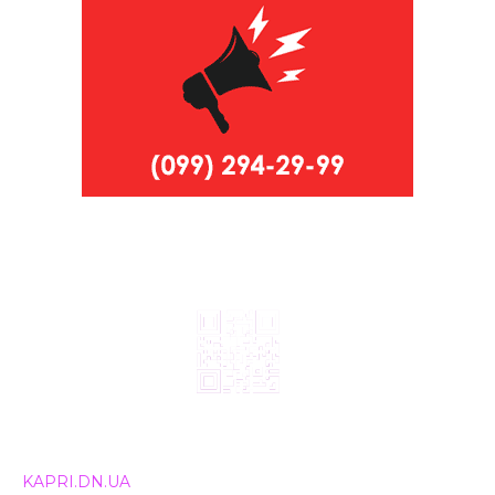
© 2024, ТОВ Телебачення «Капрі», усі права захищені.
Всі права на матеріали, що публікуються, належать
KAPRI.DN.UA
. Використання будь-якої інформації,