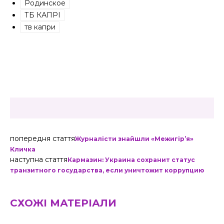
Родинское
ТБ КАПРІ
тв капри
попередня стаття
Журналісти знайшли «Межигір’я»
Кличка
наступна стаття
Кармазин: Украина сохранит статус
транзитного государства, если уничтожит коррупцию
СХОЖІ МАТЕРІАЛИ