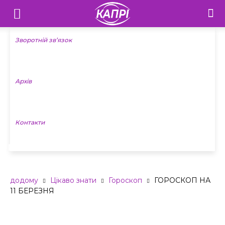
Телебачення
«Капрі»
Зворотній зв’язок
—
Архів
Новини
Донеччини
Контакти
ГОРОСКОП НА 11 БЕРЕЗНЯ
додому
Цікаво знати
Гороскоп
ГОРОСКОП НА
11 БЕРЕЗНЯ