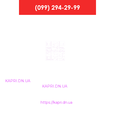
© 2024, ТОВ Телебачення «Капрі», усі права захищені.
Всі права на матеріали, що публікуються, належать
KAPRI.DN.UA
. Використання будь-якої інформації,
розміщеної на сайті
KAPRI.DN.UA
, іншими ЗМІ та
інтернет-ресурсами можливе лише за письмовою
згодою та обов'язкового розміщення прямого
гіперпосилання на
https://kapri.dn.ua
.