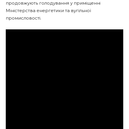
продовжують голодування у приміщенні
Міністерства енергетики та вугільної
промисловості.