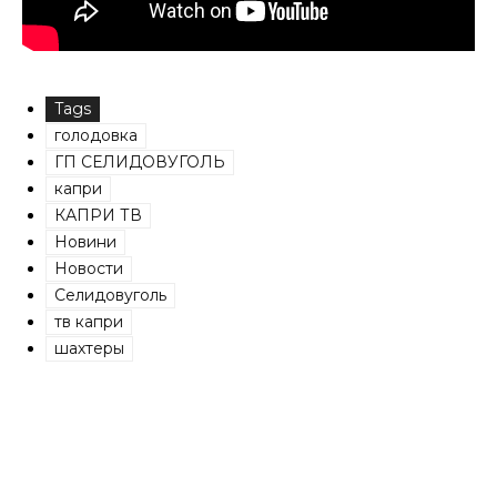
Tags
голодовка
ГП СЕЛИДОВУГОЛЬ
капри
КАПРИ ТВ
Новини
Новости
Селидовуголь
тв капри
шахтеры