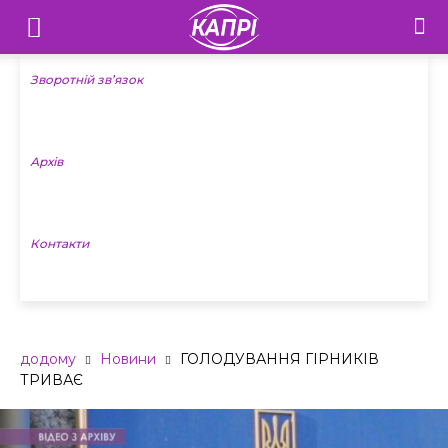
Телебачення
«Капрі»
Зворотній зв’язок
—
Архів
Новини
Донеччини
Контакти
додому
Новини
ГОЛОДУВАННЯ ГІРНИКІВ
ТРИВАЄ