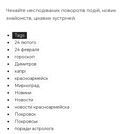
Чекайте несподіваних поворотів подій, нових
знайомств, цікавих зустрічей.
Tags
24 лютого
24 февраля
гороскоп
Димитров
капрі
красноармейск
Мирноград
Новини
Новости
новости красноармейска
Покровск
Покровськ
поради астролога