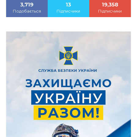
3,719
13
19,358
Подобається
Підписчики
Підписчики