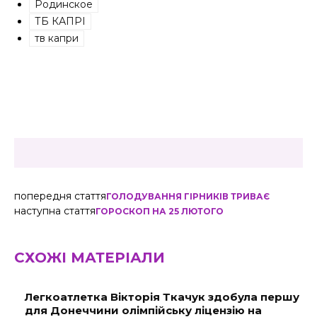
Родинское
ТБ КАПРІ
тв капри
попередня стаття
ГОЛОДУВАННЯ ГІРНИКІВ ТРИВАЄ
наступна стаття
ГОРОСКОП НА 25 ЛЮТОГО
СХОЖІ МАТЕРІАЛИ
Легкоатлетка Вікторія Ткачук здобула першу
для Донеччини олімпійську ліцензію на