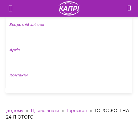
Телебачення
«Капрі»
Зворотній зв’язок
—
Архів
Новини
Донеччини
Контакти
ГОРОСКОП НА 24 ЛЮТОГО
додому
Цікаво знати
Гороскоп
ГОРОСКОП НА
24 ЛЮТОГО