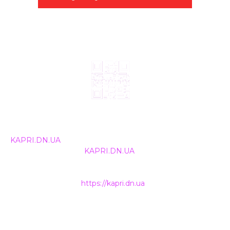
© 2024, ТОВ Телебачення «Капрі», усі права захищені.
Всі права на матеріали, що публікуються, належать
KAPRI.DN.UA
. Використання будь-якої інформації,
розміщеної на сайті
KAPRI.DN.UA
, іншими ЗМІ та
інтернет-ресурсами можливе лише за письмовою
згодою та обов'язкового розміщення прямого
гіперпосилання на
https://kapri.dn.ua
.
НАШІ КОНТАКТИ