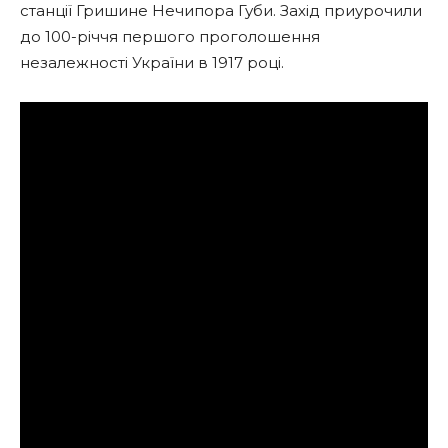
станції Гришине Нечипора Губи. Захід приурочили
до 100-річчя першого проголошення
незалежності України в 1917 році.