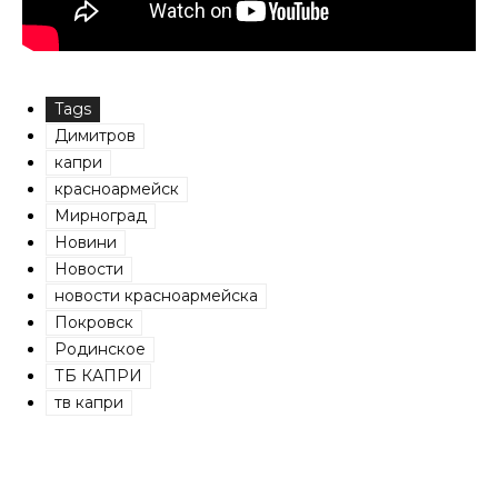
Tags
Димитров
капри
красноармейск
Мирноград
Новини
Новости
новости красноармейска
Покровск
Родинское
ТБ КАПРИ
тв капри