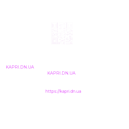
© 2024, ТОВ Телебачення «Капрі», усі права захищені.
Всі права на матеріали, що публікуються, належать
KAPRI.DN.UA
. Використання будь-якої інформації,
розміщеної на сайті
KAPRI.DN.UA
, іншими ЗМІ та
інтернет-ресурсами можливе лише за письмовою
згодою та обов'язкового розміщення прямого
гіперпосилання на
https://kapri.dn.ua
.
НАШІ КОНТАКТИ