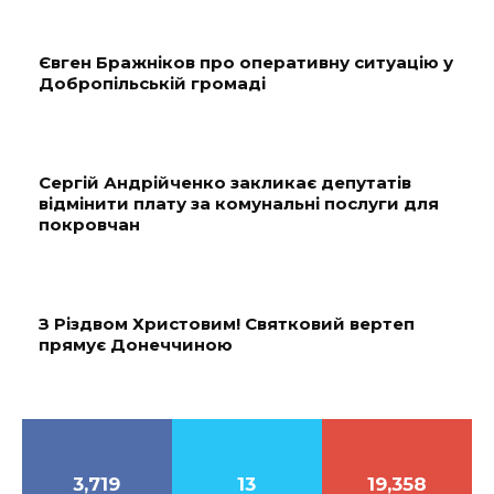
Євген Бражніков про оперативну ситуацію у
Добропільській громаді
Сергій Андрійченко закликає депутатів
відмінити плату за комунальні послуги для
покровчан
З Різдвом Христовим! Святковий вертеп
прямує Донеччиною
3,719
13
19,358