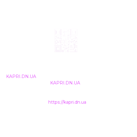
© 2024, ТОВ Телебачення «Капрі», усі права захищені.
Всі права на матеріали, що публікуються, належать
KAPRI.DN.UA
. Використання будь-якої інформації,
розміщеної на сайті
KAPRI.DN.UA
, іншими ЗМІ та
інтернет-ресурсами можливе лише за письмовою
згодою та обов'язкового розміщення прямого
гіперпосилання на
https://kapri.dn.ua
.
НАШІ КОНТАКТИ