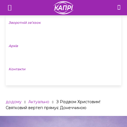
Телебачення
«Капрі»
Зворотній зв’язок
—
Архів
Новини
Донеччини
Контакти
додому
Актуально
З Різдвом Христовим!
Святковий вертеп прямує Донеччиною