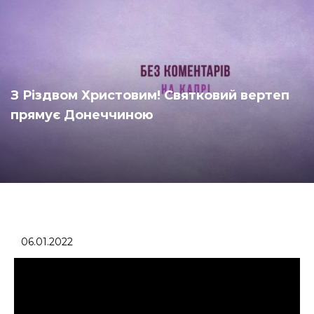
З Різдвом Христовим! Святковий вертеп
прямує Донеччиною
06.01.2022