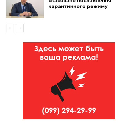
скасовано послаблення
карантинного режиму