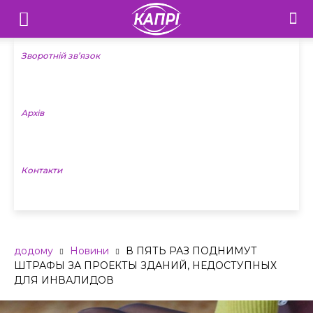
Телебачення
«Капрі»
Зворотній зв’язок
—
Архів
Новини
Донеччини
Контакти
додому
Новини
В ПЯТЬ РАЗ ПОДНИМУТ
ШТРАФЫ ЗА ПРОЕКТЫ ЗДАНИЙ, НЕДОСТУПНЫХ
ДЛЯ ИНВАЛИДОВ