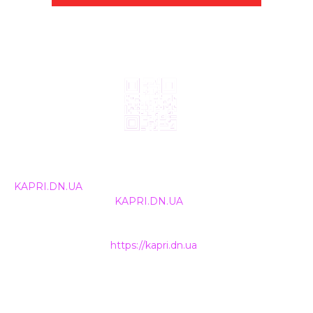
© 2024, ТОВ Телебачення «Капрі», усі права захищені.
Всі права на матеріали, що публікуються, належать
KAPRI.DN.UA
. Використання будь-якої інформації,
розміщеної на сайті
KAPRI.DN.UA
, іншими ЗМІ та
інтернет-ресурсами можливе лише за письмовою
згодою та обов'язкового розміщення прямого
гіперпосилання на
https://kapri.dn.ua
.
НАШІ КОНТАКТИ