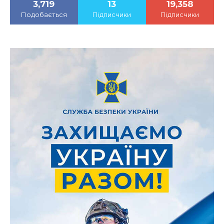
3,719
13
19,358
Подобається
Підписчики
Підписчики