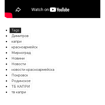
Tags
Димитров
капри
красноармейск
Мирноград
Новини
Новости
новости красноармейска
Покровск
Родинское
ТБ КАПРИ
тв капри