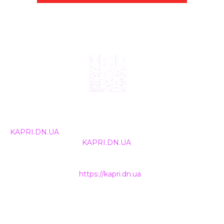
© 2024, ТОВ Телебачення «Капрі», усі права захищені.
Всі права на матеріали, що публікуються, належать
KAPRI.DN.UA
. Використання будь-якої інформації,
розміщеної на сайті
KAPRI.DN.UA
, іншими ЗМІ та
інтернет-ресурсами можливе лише за письмовою
згодою та обов'язкового розміщення прямого
гіперпосилання на
https://kapri.dn.ua
.
НАШІ КОНТАКТИ