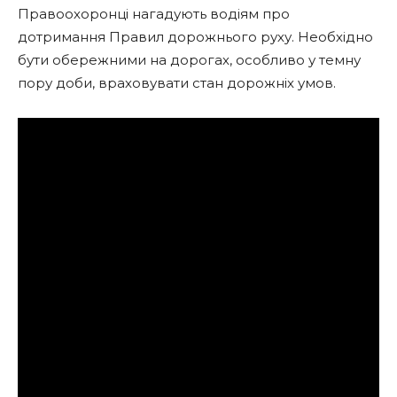
Правоохоронці нагадують водіям про
дотримання Правил дорожнього руху. Необхідно
бути обережними на дорогах, особливо у темну
пору доби, враховувати стан дорожніх умов.