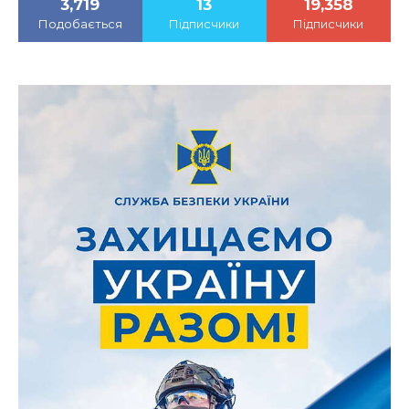
3,719
13
19,358
Подобається
Підписчики
Підписчики