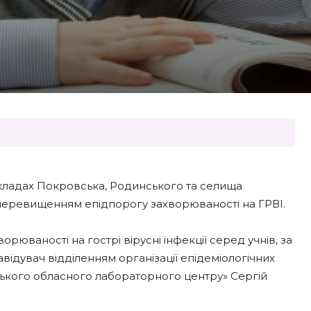
 закладах Покровська, Родинського та селища
 перевищенням епідпорогу захворюваності на ГРВІ.
рюваності на гострі вірусні інфекції серед учнів, за
завідувач відділенням організації епідеміологічних
цького обласного лабораторного центру» Сергій