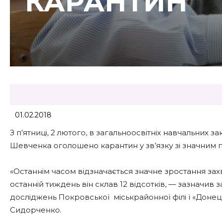
КАРАНТИН
01.02.2018
З п’ятниці, 2 лютого, в загальноосвітніх навчальних
Шевченка оголошено карантин у зв’язку зі значним
«Останнім часом відзначається значне зростання захво
останній тиждень він склав 12 відсотків, — зазначив 
досліджень Покровської міськрайонної філі ї «Доне
Сидорченко.