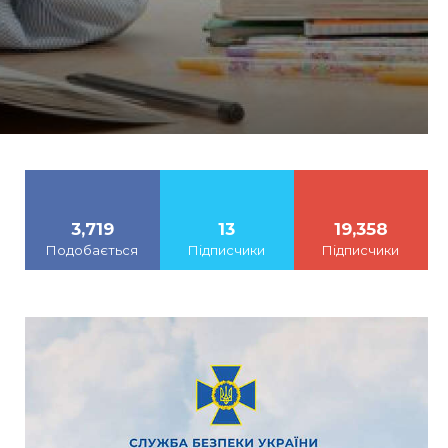
3,719
13
19,358
Подобається
Підписчики
Підписчики