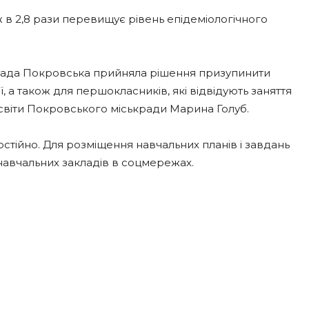
 в 2,8 рази перевищує рівень епідеміологічного
лада Покровська прийняла рішення призупинити
еї, а також для першокласників, які відвідують заняття
освіти Покровського міськради Марина Голуб.
стійно. Для розміщення навчальних планів і завдань
 навчальних закладів в соцмережах.