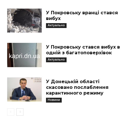
У Покровську вранці стався
вибух
Актуально
У Покровську стався вибух в
одній з багатоповерхівок
Актуально
У Донецькій області
скасовано послаблення
карантинного режиму
Новини