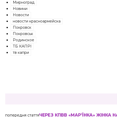
Мирноград
Новини
Новости
новости красноармейска
Покровск
Покровськ
Родинское
ТБ КАПРІ
тв капри
Share
ЧЕРЕЗ КПВВ «МАР’ЇНКА» ЖІНКА
попередня стаття