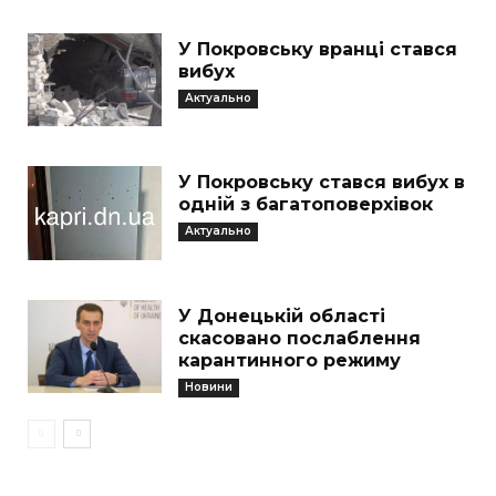
У Покровську вранці стався
вибух
Актуально
У Покровську стався вибух в
одній з багатоповерхівок
Актуально
У Донецькій області
скасовано послаблення
карантинного режиму
Новини