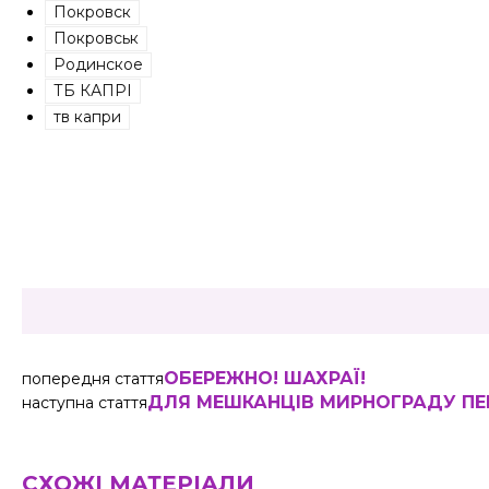
Покровск
Покровськ
Родинское
ТБ КАПРІ
тв капри
Share
ОБЕРЕЖНО! ШАХРАЇ!
попередня стаття
ДЛЯ МЕШКАНЦІВ МИРНОГРАДУ ПЕ
наступна стаття
СХОЖІ МАТЕРІАЛИ