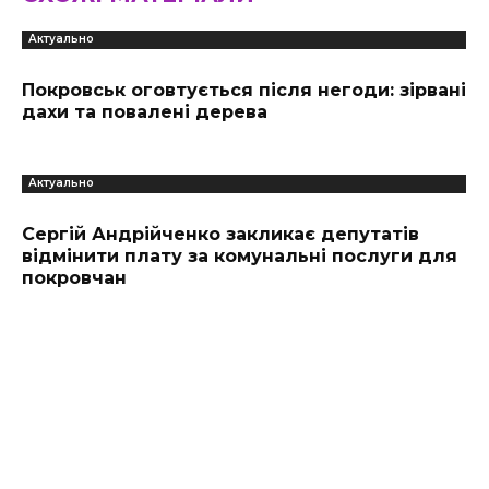
Актуально
Покровськ оговтується після негоди: зірвані
дахи та повалені дерева
Актуально
Сергій Андрійченко закликає депутатів
відмінити плату за комунальні послуги для
покровчан