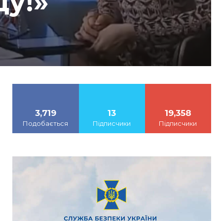
ду!»
3,719
13
19,358
Подобається
Підписчики
Підписчики