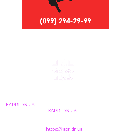
© 2024, ТОВ Телебачення «Капрі», усі права захищені.
Всі права на матеріали, що публікуються, належать
KAPRI.DN.UA
. Використання будь-якої інформації,
розміщеної на сайті
KAPRI.DN.UA
, іншими ЗМІ та
інтернет-ресурсами можливе лише за письмовою
згодою та обов'язкового розміщення прямого
гіперпосилання на
https://kapri.dn.ua
.