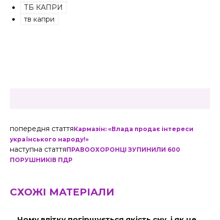
ТБ КАПРИ
тв капри
попередня стаття
Кармазін: «Влада продає інтереси
українського народу!»
наступна стаття
ПРАВООХОРОНЦІ ЗУПИНИЛИ 600
ПОРУШНИКІВ ПДР
СХОЖІ МАТЕРІАЛИ
Чому влітку погіршується якість сну, і як це