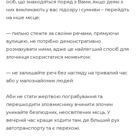
осіб, що знаходяться поряд з Вами, якщо деякі з
них викликають у вас підозру і сумніви – перейдіть
на інше місце;
— пильно стежте за своїми речами, прямуючи
вулицею, не потрібно демонстративно
розмахувати ними, адже це найлегший спосіб для
злочинця скористатися моментом;
— не залишайте речі без нагляду на тривалий час
або у малознайомих людей.
Аби не стати жертвою пограбування та
перешкодити зловмиснику вчинити злочин
уникайте безлюдних, неосвітлених місць. У
вечірній час краще ходити там, де більший рух
автотранспорту та є перехожі.