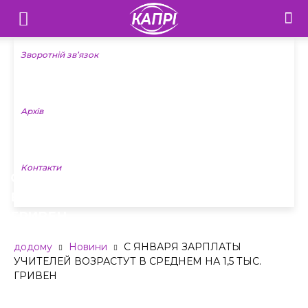
Телебачення
«Капрі»
Зворотній зв’язок
—
Архів
Новини
Донеччини
Контакти
С ЯНВАРЯ ЗАРПЛАТЫ УЧИТЕЛЕЙ
ВОЗРАСТУТ В СРЕДНЕМ НА 1,5 ТЫС.
ГРИВЕН
додому
Новини
С ЯНВАРЯ ЗАРПЛАТЫ
УЧИТЕЛЕЙ ВОЗРАСТУТ В СРЕДНЕМ НА 1,5 ТЫС.
ГРИВЕН