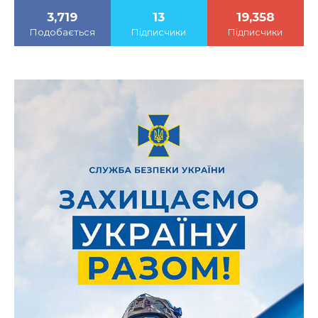
3,719
13
19,358
Подобається
Підписчики
Підписчики