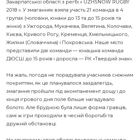
Закарпатської області з регбі « UZHSNOW RUGBY
2018 ». У змаганнях взяла участь 21 команда в 4
групах (чоловіки, юнаки до 13 та до 15 років та
жінки) з Ужгорода, Мукачева, Велятина, Колочави,
Києва, Кривого Рогу, Кременця, Хмельницького,
Жиліни (Словаччина) і Покровська. Наше місто
представили дві команди — юнацька команда
ДЮСШ до 15 років і доросла — РК «Твердий знак».
На жаль, погода не порадувала учасників сніжним
покриттям, як це планувалося заздалегідь,
змагання пройшли під акомпанемент дощу і до
кінця ігрового дня поле більше нагадувало
болото. Але брудною була лише форма гравців,
самі ж ігри проходили в чесній боротьбі та
дружній обстановці.
На груповому етапі обидві покровські команди