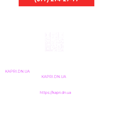
© 2024, ТОВ Телебачення «Капрі», усі права захищені.
Всі права на матеріали, що публікуються, належать
KAPRI.DN.UA
. Використання будь-якої інформації,
розміщеної на сайті
KAPRI.DN.UA
, іншими ЗМІ та
інтернет-ресурсами можливе лише за письмовою
згодою та обов'язкового розміщення прямого
гіперпосилання на
https://kapri.dn.ua
.
НАШІ КОНТАКТИ