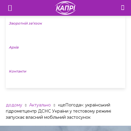
Телебачення
«Капрі»
Зворотній зв’язок
—
Архів
Новини
Донеччини
Контакти
додому
Актуально
«цеПогода»: український
гідрометцентр ДСНС України у тестовому режимі
запускає власний мобільний застосунок