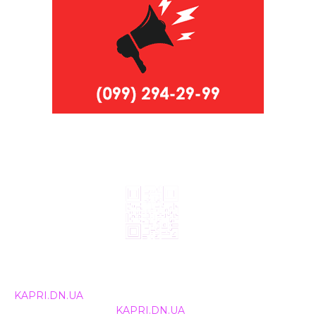
© 2024, ТОВ Телебачення «Капрі», усі права захищені.
Всі права на матеріали, що публікуються, належать
KAPRI.DN.UA
. Використання будь-якої інформації,
розміщеної на сайті
KAPRI.DN.UA
, іншими ЗМІ та