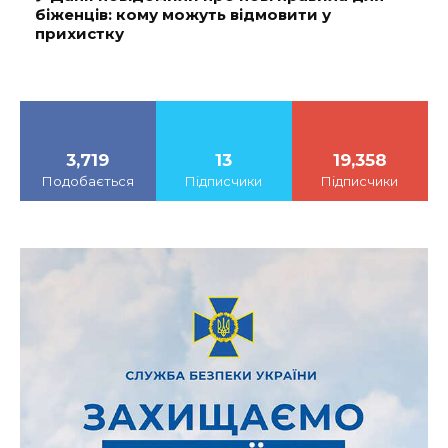
біженців: кому можуть відмовити у
прихистку
3,719
13
19,358
Подобається
Підписчики
Підписчики