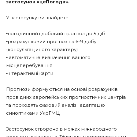
застосунок «цеПогода».
У застосунку ви знайдете
▪️погодинний і добовий прогноз до 5 діб
▪️розрахунковий прогноз на 6-9 добу
(консультаційного характеру)
▪️ автоматичне визначення вашого
місцеперебування
▪️інтерактивні карти
Прогнози формуються на основі розрахунків
провідних європейських прогностичних центрів
та проходять фаховий аналіз і адаптацію
синоптиками УкрГМЦ.
Застосунок створено в межах міжнародного
проєкту у співпраці з Фінським метеорологічним