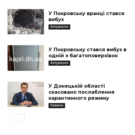
У Покровську вранці стався
вибух
Актуально
У Покровську стався вибух в
одній з багатоповерхівок
Актуально
У Донецькій області
скасовано послаблення
карантинного режиму
Новини