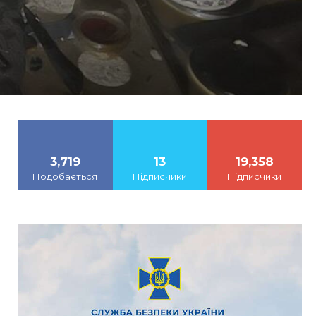
3,719
13
19,358
Подобається
Підписчики
Підписчики