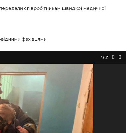
передали співробітникам швидкої медичної
відними фахівцями.
1
з 2