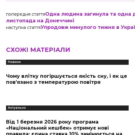
Одна людина загинула та одна д
попередня стаття
листопада на Донеччині
Упродовж минулого тижня в Украї
наступна стаття
СХОЖІ МАТЕРІАЛИ
Новини
Чому влітку погіршується якість сну, і як це
пов’язано з температурою повітря
Актуально
Від 1 березня 2026 року програма
«Національний кешбек» отримує нові
правила: єдина ставка 10% замінюється на