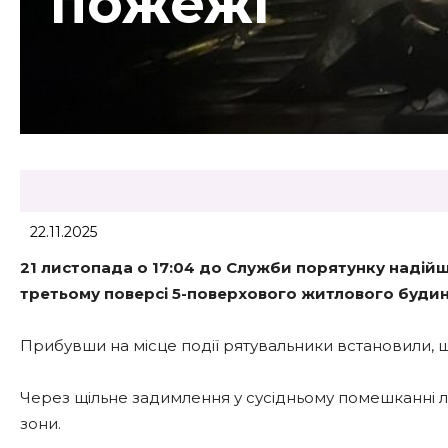
пожежі
22.11.2025
21 листопада о 17:04 до Служби порятунку надій
третьому поверсі 5-поверхового житлового будин
Прибувши на місце події рятувальники встановили, що
Через щільне задимлення у сусідньому помешканні лі
зони.