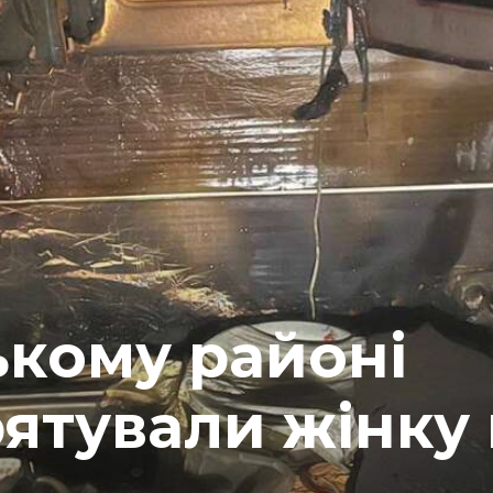
ькому районі
ятували жінку 