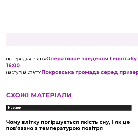
Share
Оперативне зведення Генштабу 
попередня стаття
16:00
Покровська громада серед призер
наступна стаття
СХОЖІ МАТЕРІАЛИ
Новини
Чому влітку погіршується якість сну, і як це
пов’язано з температурою повітря