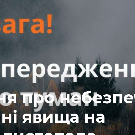
я про небезпе
ні явища на