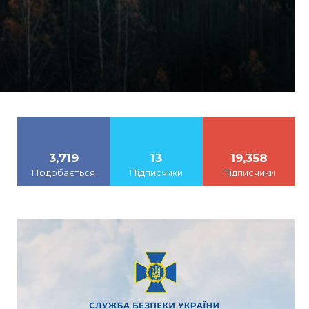
3,719
13
19,358
Подобається
Підписчики
Підписчики