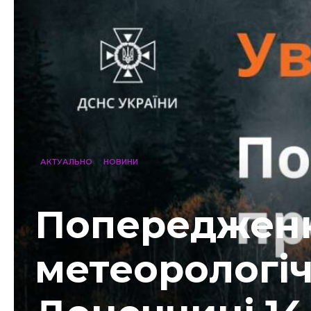
АКТУАЛЬНО
НОВИНИ
Попередженн
метеорологіч