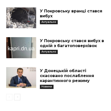
У Покровську вранці стався
вибух
Актуально
У Покровську стався вибух в
одній з багатоповерхівок
Актуально
У Донецькій області
скасовано послаблення
карантинного режиму
Новини