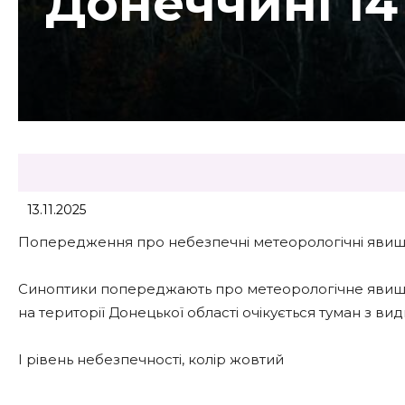
Донеччині 14
13.11.2025
Попередження про небезпечні метеорологічні явища
Синоптики попереджають про метеорологічне явище І
на території Донецької області очікується туман з ви
І рівень небезпечності, колір жовтий