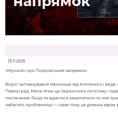
напрямок
13.11.2025
«Мучной» про Покровський напрямок:
Ворог активізувався північніше від Котлиного і вед
Павлоград. Мета чітка–це перехопити логістику і під
постачання. Якщо їм вдасться закріпитися по лінії трас
набагато проблемніші — саме тому ця ділянка зараз в