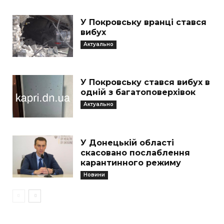
У Покровську вранці стався
вибух
Актуально
У Покровську стався вибух в
одній з багатоповерхівок
Актуально
У Донецькій області
скасовано послаблення
карантинного режиму
Новини