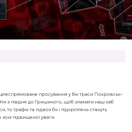
е цілеспрямоване просування у бік траси Покровськ–
ійти з півдня до Гришиного, щоб зламати наш хаб
и, то трафік та підвоз бк і підкріплень стануть
 зоні підвищеної уваги.