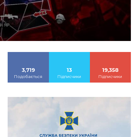
3,719
13
19,358
Подобається
Підписчики
Підписчики