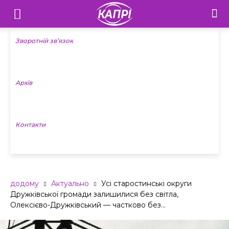
Телебачення
«Капрі»
Зворотній зв’язок
—
Архів
Новини
Донеччини
Контакти
додому
Актуально
Усі старостинські округи
Дружківської громади залишилися без світла,
Олексієво-Дружківський — частково без...