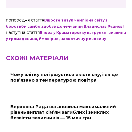
попередня стаття
Вшосте титул чемпіона світу з
боротьби самбо здобув донеччанин Владислав Руднєв!
наступна стаття
Вчора у Краматорську патрульні виявили
у громадянина, ймовірно, наркотичну речовину
СХОЖІ МАТЕРІАЛИ
Чому влітку погіршується якість сну, і як це
пов’язано з температурою повітря
Верховна Рада встановила максимальний
рівень виплат сім’ям загиблих і зниклих
безвісти захисників — 15 млн грн