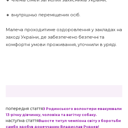
🔸 внутрішньо переміщених осіб.
Малеча проходитиме оздоровлення у закладах на
заході України, де забезпечено безпечні та
комфортні умови проживання, уточнили в уряді.
попередня стаття
З Родинського волонтери евакуювали
13-річну дівчинку, чоловіка та вагітну собаку.
наступна стаття
Вшосте титул чемпіона світу з боротьби
самбо здобув донеччанин Владислав Руднєв!