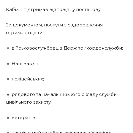
Кабмін підтримав відповідну постанову.
За документом, послуги з оздоровлення
отримають діти:
🔸 військовослужбовців Держприкордонслужби;
🔸 Нацгвардії;
🔸 поліцейських;
🔸 рядового та начальницького складу служби
цивільного захисту;
🔸 ветеранів;
🔸 членів сімей загиблих захисників України;