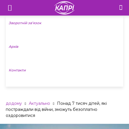
Телебачення
«Капрі»
Зворотній зв’язок
—
Архів
Новини
Донеччини
Контакти
додому
Актуально
Понад 7 тисяч дітей, які
постраждали від війни, зможуть безоплатно
оздоровитися