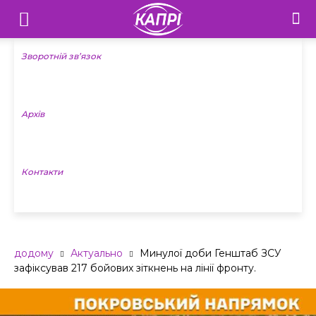
Телебачення
«Капрі»
Зворотній зв’язок
—
Архів
Новини
Донеччини
Контакти
додому
Актуально
Минулої доби Генштаб ЗСУ
зафіксував 217 бойових зіткнень на лінії фронту.