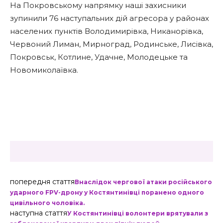
На Покровському напрямку наші захисники
зупинили 76 наступальних дій агресора у районах
населених пунктів Володимирівка, Никанорівка,
Червоний Лиман, Мирноград, Родинське, Лисівка,
Покровськ, Котлине, Удачне, Молодецьке та
Новомиколаївка.
попередня стаття
Внаслідок чергової атаки російського
ударного FPV-дрону у Костянтинівці поранено одного
цивільного чоловіка.
наступна стаття
У Костянтинівці волонтери врятували з