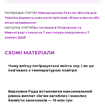
попередня стаття
У Міжнародному Реєстрі збитків для
України відкрита нова категорія заяв «Втрата житла або
місця проживання»
наступна стаття
Про ситуацію в Покровську та
Мирнограді станом на 7 листопада повідомили у 7
корпусі ДШВ
СХОЖІ МАТЕРІАЛИ
Чому влітку погіршується якість сну, і як це
пов’язано з температурою повітря
Верховна Рада встановила максимальний
рівень виплат сім’ям загиблих і зниклих
безвісти захисників — 15 млн грн