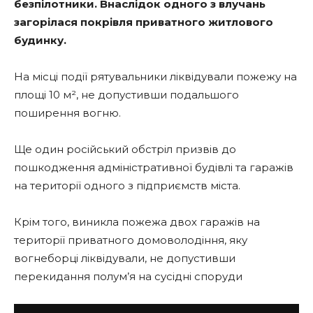
безпілотники. Внаслідок одного з влучань
загорілася покрівля приватного житлового
будинку.
На місці події рятувальники ліквідували пожежу на
площі 10 м², не допустивши подальшого
поширення вогню.
Ще один російський обстріл призвів до
пошкодження адміністративної будівлі та гаражів
на території одного з підприємств міста.
Крім того, виникла пожежа двох гаражів на
території приватного домоволодіння, яку
вогнеборці ліквідували, не допустивши
перекидання полум’я на сусідні споруди