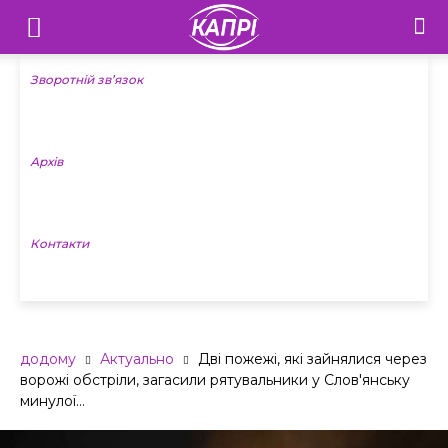
Телебачення
«Капрі»
Зворотній зв’язок
—
Архів
Новини
Донеччини
Контакти
додому
Актуально
Дві пожежі, які зайнялися через
ворожі обстріли, загасили рятувальники у Слов'янську
минулої...