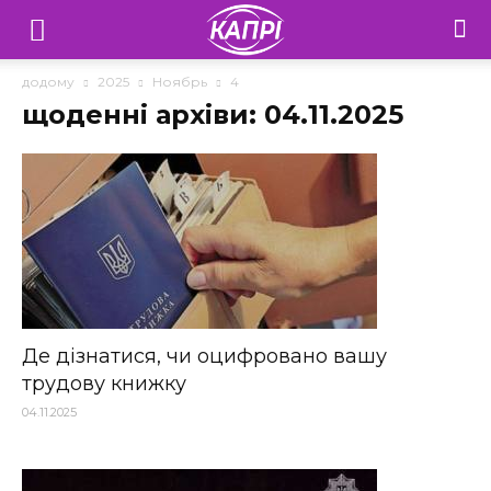
Телебачення
«Капрі»
додому
2025
Ноябрь
4
щоденні архіви: 04.11.2025
—
Новини
Донеччини
Де дізнатися, чи оцифровано вашу
трудову книжку
04.11.2025