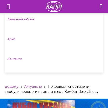
Телебачення
«Капрі»
Зворотній зв’язок
—
Архів
Новини
Донеччини
Контакти
додому
Актуально
Покровські спортсмени
здобули перемоги на змаганнях з Комбат Дзю-Дзюцу