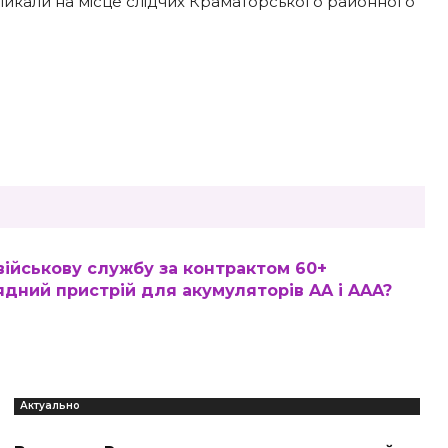
кликали на місце слідчих Краматорського районного
військову службу за контрактом 60+
рядний пристрій для акумуляторів AA і AAA?
Актуально