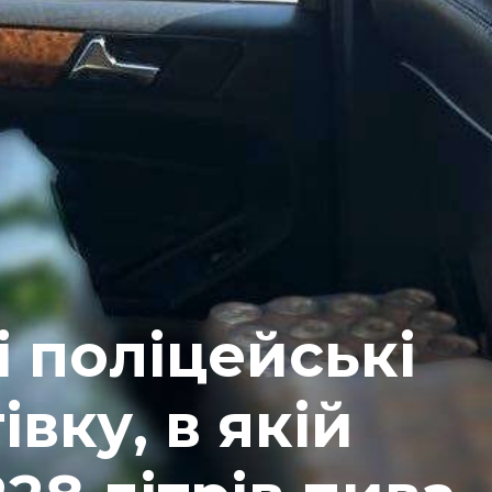
 поліцейські
вку, в якій