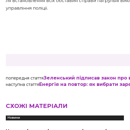
ля встановлення всіх обставин справи патрульні ви
управління поліції.
Share
Зеленський підписав закон про 
попередня стаття
Енергія на повтор: як вибрати за
наступна стаття
СХОЖІ МАТЕРІАЛИ
Новини