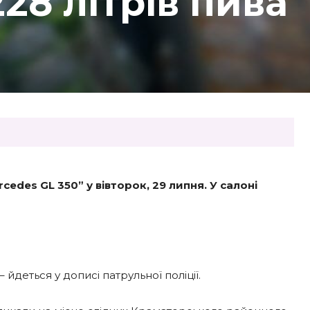
28 літрів пива
edes GL 350” у вівторок, 29 липня. У салоні
– йдеться у дописі патрульної поліції.