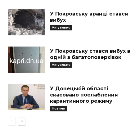
У Покровську вранці стався
вибух
Актуально
У Покровську стався вибух в
одній з багатоповерхівок
Актуально
У Донецькій області
скасовано послаблення
карантинного режиму
Новини