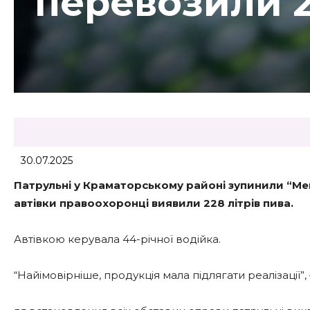
перевозили 2
30.07.2025
Патрульні у Краматорському районі зупинили “Merc
автівки правоохоронці виявили 228 літрів пива.
Автівкою керувала 44-річної водійка.
“Найімовірніше, продукція мала підлягати реалізації”, 