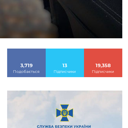
3,719
13
19,358
Подобається
Підписчики
Підписчики