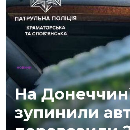
НОВИНИ
На Донеччині
зупинили авті