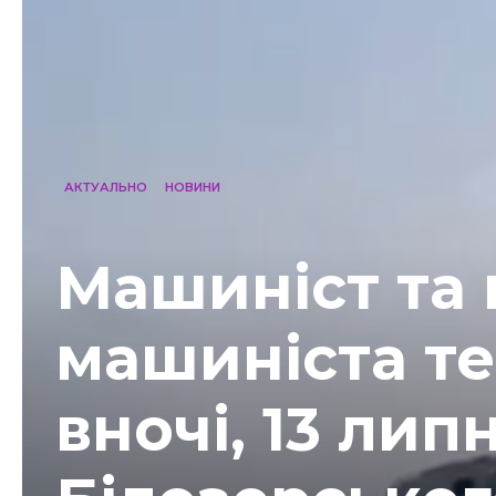
АКТУАЛЬНО
НОВИНИ
Машиніст та
машиніста т
вночі, 13 лип