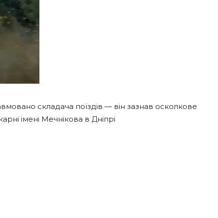
 травмовано складача поїздів — він зазнав осколкове
арні імені Мечнікова в Дніпрі