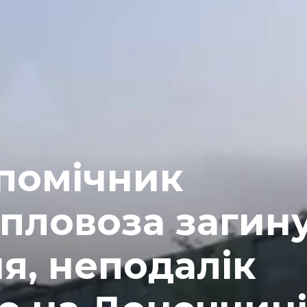
 помічник
епловоза загин
ня, неподалік