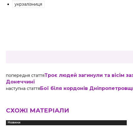
укрзалізниця
Share
Троє людей загинули та вісім за
попередня стаття
Донеччині
Бої біля кордонів Дніпропетровщи
наступна стаття
СХОЖІ МАТЕРІАЛИ
Новини