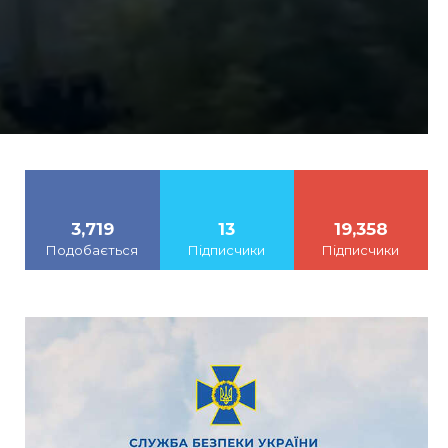
і
3,719
13
19,358
Подобається
Підписчики
Підписчики