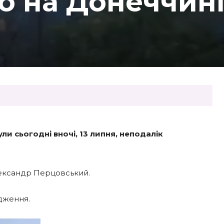
о на Донеччин
и сьогодні вночі, 13 липня, неподалік
лександр Перцовський.
одження.