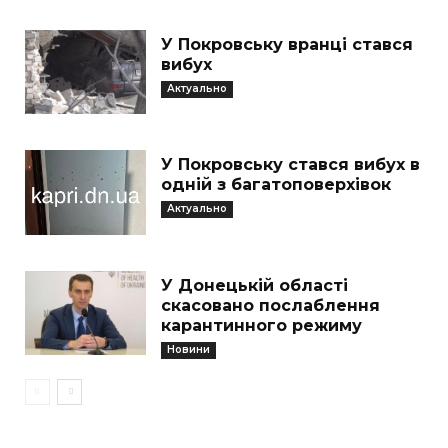
У Покровську вранці стався
вибух
Актуально
У Покровську стався вибух в
одній з багатоповерхівок
Актуально
У Донецькій області
скасовано послаблення
карантинного режиму
Новини