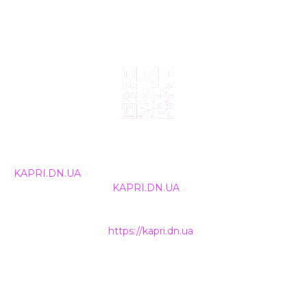
© 2024, ТОВ Телебачення «Капрі», усі права захищені.
Всі права на матеріали, що публікуються, належать
KAPRI.DN.UA
. Використання будь-якої інформації,
розміщеної на сайті
KAPRI.DN.UA
, іншими ЗМІ та
інтернет-ресурсами можливе лише за письмовою
згодою та обов'язкового розміщення прямого
гіперпосилання на
https://kapri.dn.ua
.
НАШІ КОНТАКТИ