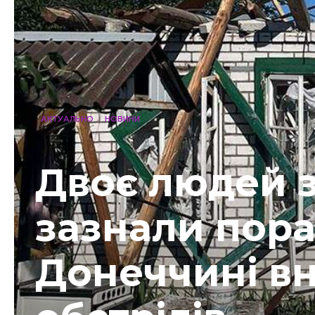
АКТУАЛЬНО
НОВИНИ
Двоє людей з
зазнали пора
Донеччині в