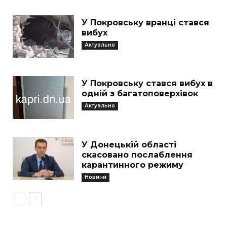
У Покровську вранці стався
вибух
Актуально
У Покровську стався вибух в
одній з багатоповерхівок
Актуально
У Донецькій області
скасовано послаблення
карантинного режиму
Новини