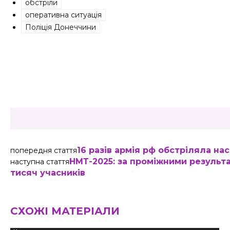
обстріли
оперативна ситуація
Поліція Донеччини
Share
16 разів армія рф обстріляла н
попередня стаття
НМТ-2025: за проміжними результ
наступна стаття
тисяч учасників
СХОЖІ МАТЕРІАЛИ