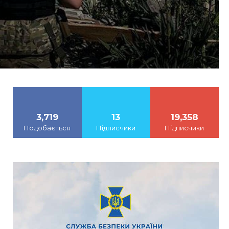
3,719
13
19,358
Подобається
Підписчики
Підписчики