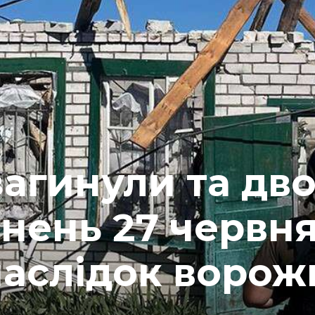
агинули та дв
нень 27 червня
наслідок ворож