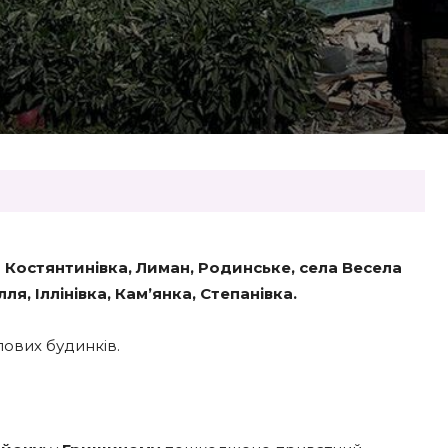
а Костянтинівка, Лиман, Родинське, села Весела
я, Іллінівка, Кам’янка, Степанівка.
лових будинків.