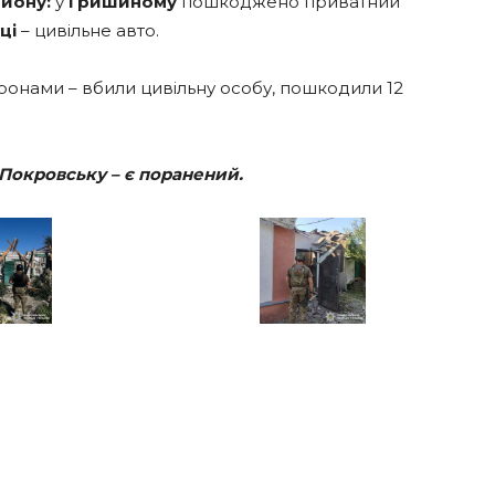
йону:
у
Гришиному
пошкоджено приватний
ці
– цивільне авто.
ронами – вбили цивільну особу, пошкодили 12
о Покровську – є поранений.