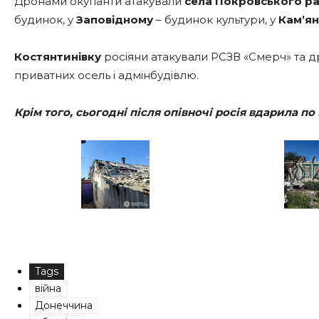
Дронами окупанти атакували
села Покровського ра
будинок, у
Заповідному
– будинок культури, у
Кам’ян
Костянтинівку
росіяни атакували РСЗВ «Смерч» та д
приватних осель і адмінбудівлю.
Крім того, сьогодні після опівночі росія вдарила п
Tags
війна
Донеччина