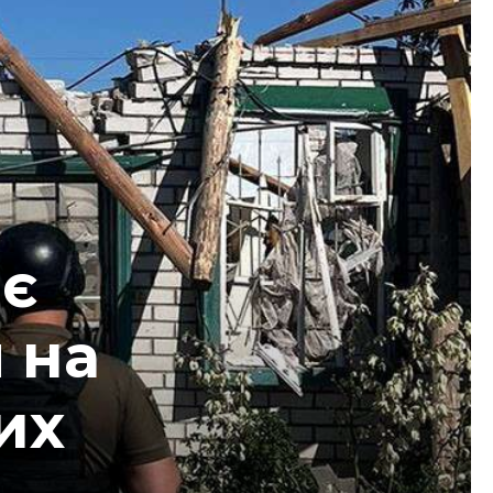
оє
 на
их