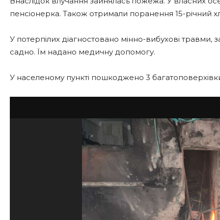
Внаслідок влучання зайнялась пожежа. У власних осе
пенсіонерка. Також отримали поранення 15-річний хл
У потерпілих діагностовано мінно-вибухові травми, 
садно. Їм надано медичну допомогу.
У населеному пункті пошкоджено 3 багатоповерхівки 