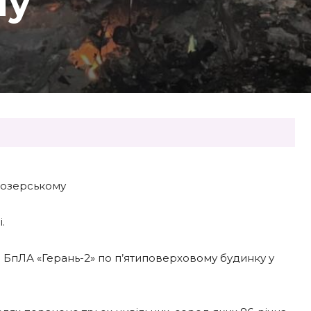
му
ілозерському
.
ли БпЛА «Герань-2» по п’ятиповерховому будинку у