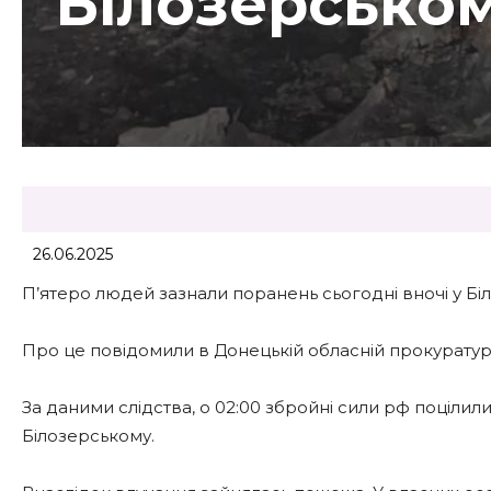
Білозерсько
26.06.2025
П’ятеро людей зазнали поранень сьогодні вночі у Б
Про це повідомили в Донецькій обласній прокуратурі
За даними слідства, о 02:00 збройні сили рф поціли
Білозерському.