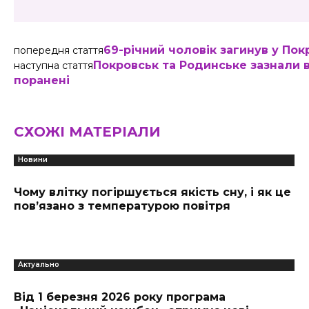
69-річний чоловік загинув у Пок
попередня стаття
Покровськ та Родинське зазнали в
наступна стаття
поранені
СХОЖІ МАТЕРІАЛИ
Новини
Чому влітку погіршується якість сну, і як це
пов’язано з температурою повітря
Актуально
Від 1 березня 2026 року програма