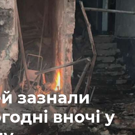
ей зазнали
годні вночі у