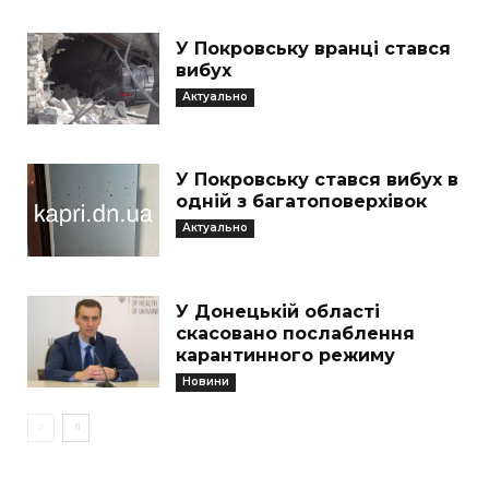
У Покровську вранці стався
вибух
Актуально
У Покровську стався вибух в
одній з багатоповерхівок
Актуально
У Донецькій області
скасовано послаблення
карантинного режиму
Новини