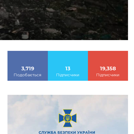
3,719
13
19,358
Подобається
Підписчики
Підписчики