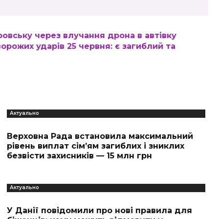
ровську через влучання дрона в автівку
орожих ударів 25 червня: є загиблий та
Актуально
Верховна Рада встановила максимальний
рівень виплат сім’ям загиблих і зниклих
безвісти захисників — 15 млн грн
Актуально
У Данії повідомили про нові правила для