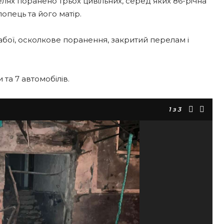
лях поранено трьох цивільних, серед яких 86-річна
опець та його матір.
забої, осколкове поранення, закритий перелам і
та 7 автомобілів.
1
з 3