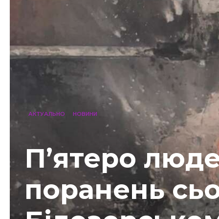
АКТУАЛЬНО
НОВИНИ
П’ятеро люд
поранень сьо