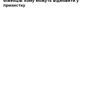
біженців: кому можуть відмовити у
прихистку