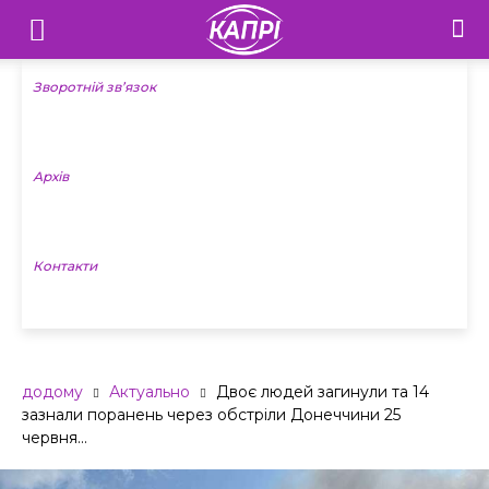
Телебачення
«Капрі»
Зворотній зв’язок
—
Архів
Новини
Донеччини
Контакти
додому
Актуально
Двоє людей загинули та 14
зазнали поранень через обстріли Донеччини 25
червня...