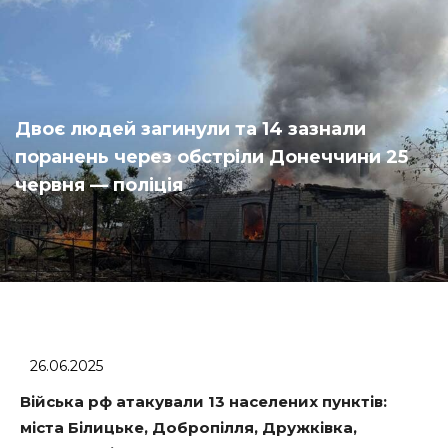
Двоє людей загинули та 14 зазнали
поранень через обстріли Донеччини 25
червня — поліція
26.06.2025
Війська рф атакували 13 населених пунктів:
міста Білицьке, Добропілля, Дружківка,