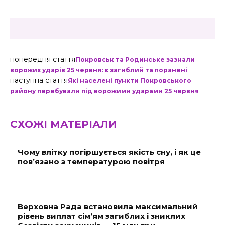
попередня стаття
Покровськ та Родинське зазнали
ворожих ударів 25 червня: є загиблий та поранені
наступна стаття
Які населені пункти Покровського
району перебували під ворожими ударами 25 червня
СХОЖІ МАТЕРІАЛИ
Чому влітку погіршується якість сну, і як це
пов’язано з температурою повітря
Верховна Рада встановила максимальний
рівень виплат сім’ям загиблих і зниклих