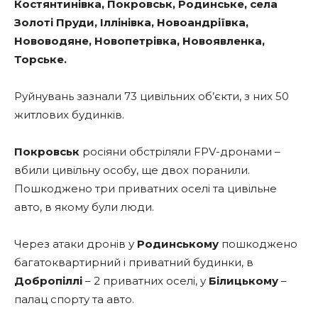
Костянтинівка, Покровськ, Родинське, села
Золоті Пруди, Іллінівка, Новоандріївка,
Нововодяне, Новопетрівка, Новоявленка,
Торське.
Руйнувань зазнали 73 цивільних об’єкти, з них 50
житлових будинків.
Покровськ
росіяни обстріляли FPV-дронами –
вбили цивільну особу, ще двох поранили.
Пошкоджено три приватних оселі та цивільне
авто, в якому були люди.
Через атаки дронів у
Родинському
пошкоджено
багатоквартирний і приватний будинки, в
Добропіллі
– 2 приватних оселі, у
Білицькому
–
палац спорту та авто.