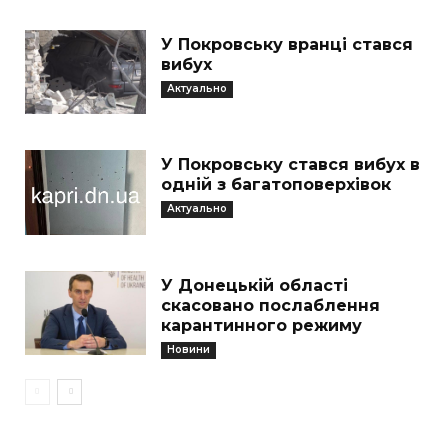
У Покровську вранці стався
вибух
Актуально
У Покровську стався вибух в
одній з багатоповерхівок
Актуально
У Донецькій області
скасовано послаблення
карантинного режиму
Новини