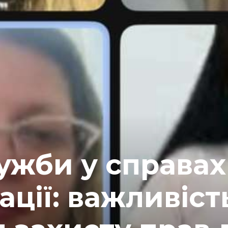
ужби у справах
ації: важливіст