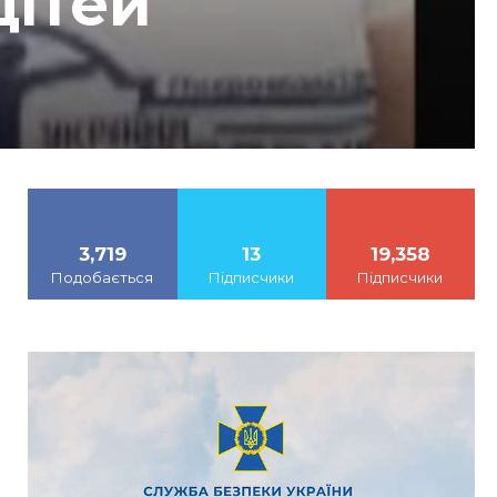
дітей
3,719
13
19,358
Подобається
Підписчики
Підписчики