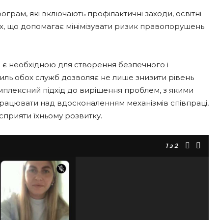
рограм, які включають профілактичні заходи, освітні
ніх, що допомагає мінімізувати ризик правопорушень
ю є необхідною для створення безпечного і
силь обох служб дозволяє не лише знизити рівень
мплексний підхід до вирішення проблем, з якими
 працювати над вдосконаленням механізмів співпраці,
сприяти їхньому розвитку.
1
з 2