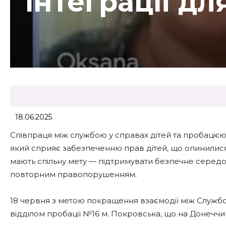
інтеграції дл
18.06.2025
Співпраця між службою у справах дітей та пробацією
який сприяє забезпеченню прав дітей, що опинилися
мають спільну мету — підтримувати безпечне середови
повторним правопорушенням.
18 червня з метою покращення взаємодії між Службою
відділом пробації №16 м. Покровська, що на Донеччин