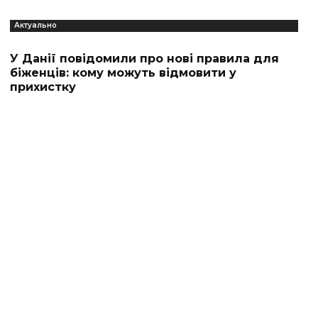
Актуально
У Данії повідомили про нові правила для
біженців: кому можуть відмовити у
прихистку