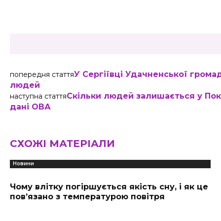
Share
У Сергіївці Удачненської гром
попередня стаття
людей
Скільки людей залишається у Пок
наступна стаття
дані ОВА
СХОЖІ МАТЕРІАЛИ
Новини
Чому влітку погіршується якість сну, і як це
пов’язано з температурою повітря