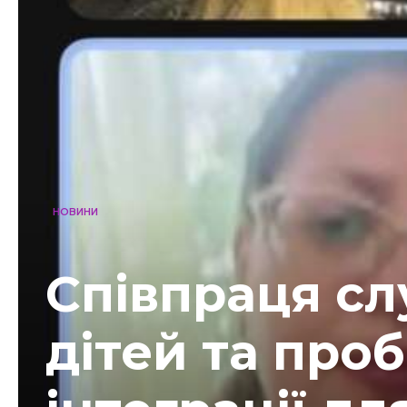
НОВИНИ
Співпраця сл
дітей та проб