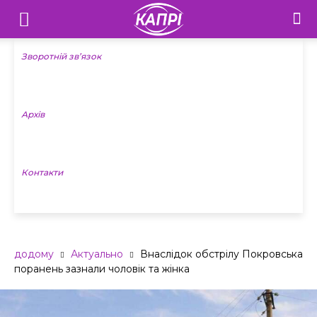
Телебачення
«Капрі»
Зворотній зв’язок
—
Архів
Новини
Донеччини
Контакти
додому
Актуально
Внаслідок обстрілу Покровська
поранень зазнали чоловік та жінка