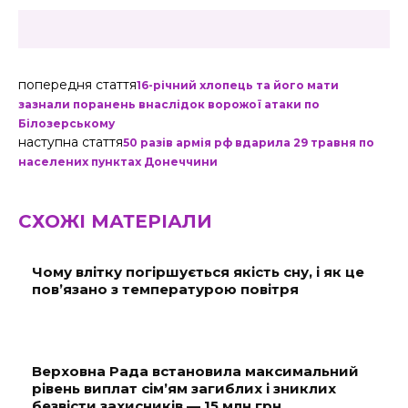
попередня стаття
16-річний хлопець та його мати
зазнали поранень внаслідок ворожої атаки по
Білозерському
наступна стаття
50 разів армія рф вдарила 29 травня по
населених пунктах Донеччини
СХОЖІ МАТЕРІАЛИ
Чому влітку погіршується якість сну, і як це
пов’язано з температурою повітря
Верховна Рада встановила максимальний
рівень виплат сім’ям загиблих і зниклих
безвісти захисників — 15 млн грн