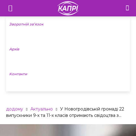
Телебачення
«Капрі»
Зворотній зв’язок
—
Архів
Новини
Донеччини
Контакти
додому
Актуально
У Новогродівській громаді 22
випускники 9-х та 11-х класів отримають свідоцтва з...