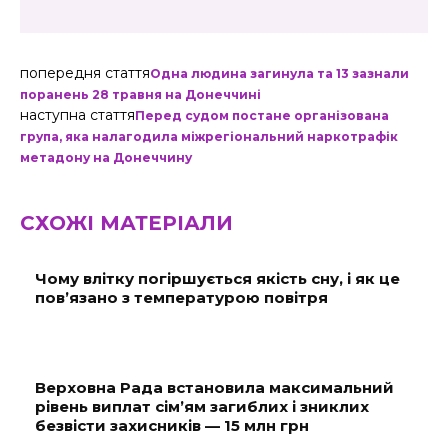
попередня стаття
Одна людина загинула та 13 зазнали
поранень 28 травня на Донеччині
наступна стаття
Перед судом постане організована
група, яка налагодила міжрегіональний наркотрафік
метадону на Донеччину
СХОЖІ МАТЕРІАЛИ
Чому влітку погіршується якість сну, і як це
пов’язано з температурою повітря
Верховна Рада встановила максимальний
рівень виплат сім’ям загиблих і зниклих
безвісти захисників — 15 млн грн