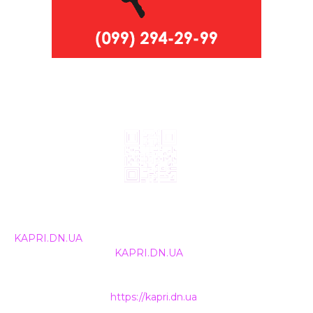
© 2024, ТОВ Телебачення «Капрі», усі права захищені.
Всі права на матеріали, що публікуються, належать
KAPRI.DN.UA
. Використання будь-якої інформації,
розміщеної на сайті
KAPRI.DN.UA
, іншими ЗМІ та
інтернет-ресурсами можливе лише за письмовою
згодою та обов'язкового розміщення прямого
гіперпосилання на
https://kapri.dn.ua
.