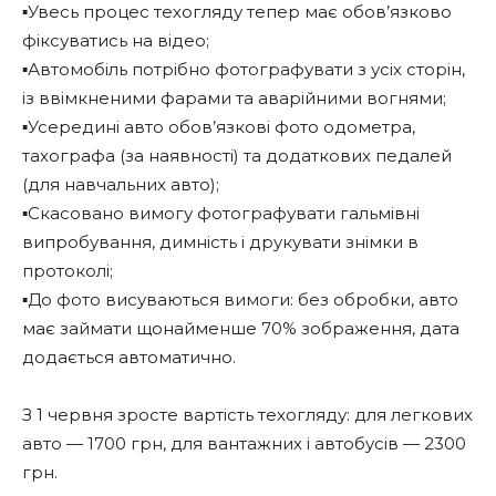
▪️Увесь процес техогляду тепер має обов’язково
фіксуватись на відео;
▪️Автомобіль потрібно фотографувати з усіх сторін,
із ввімкненими фарами та аварійними вогнями;
▪️Усередині авто обов’язкові фото одометра,
тахографа (за наявності) та додаткових педалей
(для навчальних авто);
▪️Скасовано вимогу фотографувати гальмівні
випробування, димність і друкувати знімки в
протоколі;
▪️До фото висуваються вимоги: без обробки, авто
має займати щонайменше 70% зображення, дата
додається автоматично.
З 1 червня зросте вартість техогляду: для легкових
авто — 1700 грн, для вантажних і автобусів — 2300
грн.