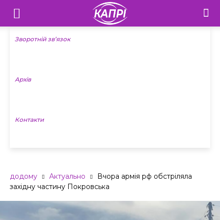
Телебачення
«Капрі»
Зворотній зв’язок
—
Архів
Новини
Донеччини
Контакти
додому
Актуально
Вчора армія рф обстріляла
західну частину Покровська