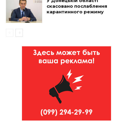
У Донецькій області
скасовано послаблення
карантинного режиму