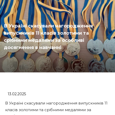
В Україні скасували нагородження
випускників 11 класів золотими та
срібними медалями за особливі
досягнення в навчанні
13.02.2025
В Україні скасували нагородження випускників 11
класів золотими та срібними медалями за