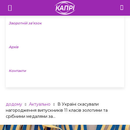
Телебачення
«Капрі»
Зворотній зв’язок
—
Архів
Новини
Донеччини
Контакти
додому
Актуально
В Україні скасували
нагородження випускників 11 класів золотими та
срібними медалями за...