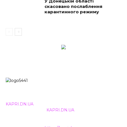
У Донецькій області
скасовано послаблення
карантинного режиму
© 2024, ТОВ Телебачення «Капрі», усі права захищені.
Всі права на матеріали, що публікуються, належать
KAPRI.DN.UA
. Використання будь-якої інформації,
розміщеної на сайті
KAPRI.DN.UA
, іншими ЗМІ та
інтернет-ресурсами можливе лише за письмовою
згодою та обов'язкового розміщення прямого