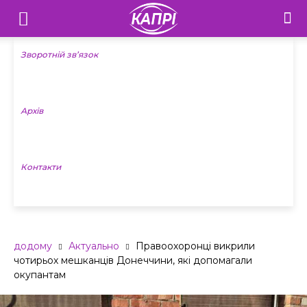
Телебачення
«Капрі»
Зворотній зв’язок
—
Архів
Новини
Донеччини
Контакти
додому
Актуально
Правоохоронці викрили
чотирьох мешканців Донеччини, які допомагали
окупантам