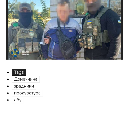
Tags
Донеччина
зрадники
прокуратура
сбу