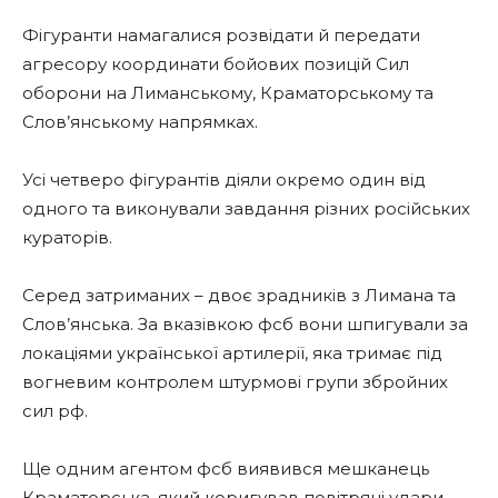
Фігуранти намагалися розвідати й передати
агресору координати бойових позицій Сил
оборони на Лиманському, Краматорському та
Слов’янському напрямках.
Усі четверо фігурантів діяли окремо один від
одного та виконували завдання різних російських
кураторів.
Серед затриманих – двоє зрадників з Лимана та
Слов’янська. За вказівкою фсб вони шпигували за
локаціями української артилерії, яка тримає під
вогневим контролем штурмові групи збройних
сил рф.
Ще одним агентом фсб виявився мешканець
Краматорська, який коригував повітряні удари