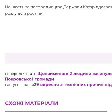
На щастя, за посередництва Держави Катар вдалося д
розлучили росіяни.
Share
Щонайменше 2 людини загинули 
попередня стаття
Покровської громади
29 вересня з технічних причин пі
наступна стаття
СХОЖІ МАТЕРІАЛИ