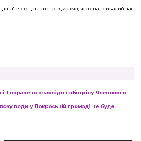
ітей возз’єднати із родинами, яких на тривалий час
і 1 поранена внаслідок обстрілу Ясенового
двозу води у Покроській громаді не буде