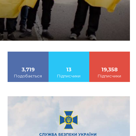
3,719
13
19,358
Подобається
Підписчики
Підписчики