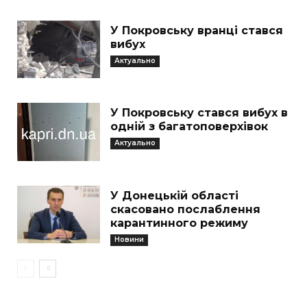
У Покровську вранці стався
вибух
Актуально
У Покровську стався вибух в
одній з багатоповерхівок
Актуально
У Донецькій області
скасовано послаблення
карантинного режиму
Новини