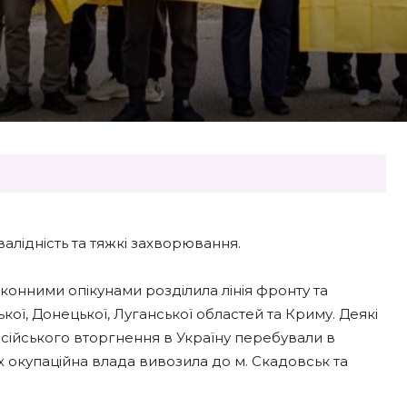
нвалідність та тяжкі захворювання.
законними опікунами розділила лінія фронту та
ької, Донецької, Луганської областей та Криму. Деякі
сійського вторгнення в Україну перебували в
х окупаційна влада вивозила до м. Скадовськ та