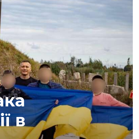
ака
ї в