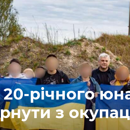
а 20-річного юн
рнути з окупаці