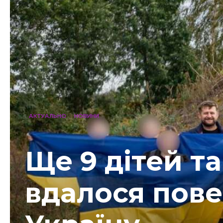
АКТУАЛЬНО
НОВИНИ
Ще 9 дітей т
вдалося пове