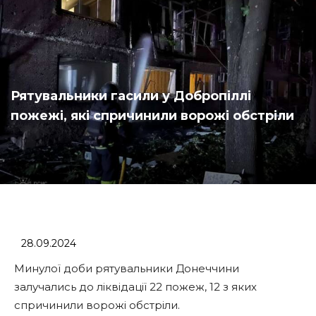
Рятувальники гасили у Добропіллі
пожежі, які спричинили ворожі обстріли
28.09.2024
Минулої доби рятувальники Донеччини
залучались до ліквідації 22 пожеж, 12 з яких
спричинили ворожі обстріли.