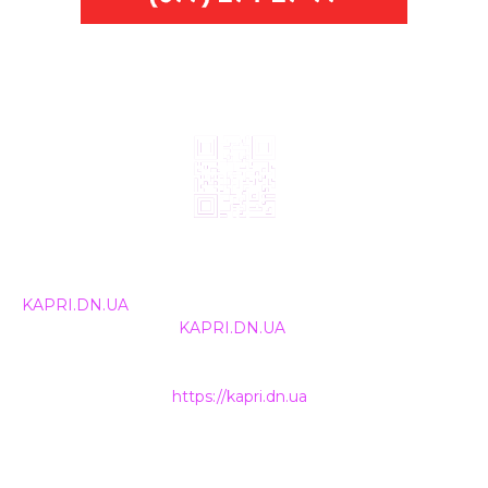
© 2024, ТОВ Телебачення «Капрі», усі права захищені.
Всі права на матеріали, що публікуються, належать
KAPRI.DN.UA
. Використання будь-якої інформації,
розміщеної на сайті
KAPRI.DN.UA
, іншими ЗМІ та
інтернет-ресурсами можливе лише за письмовою
згодою та обов'язкового розміщення прямого
гіперпосилання на
https://kapri.dn.ua
.
НАШІ КОНТАКТИ