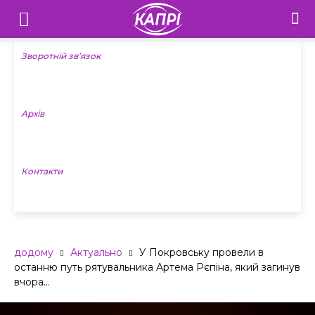
Телебачення
«Капрі»
Зворотній зв’язок
—
Архів
Новини
Донеччини
Контакти
додому
Актуально
У Покровську провели в
останню путь рятувальника Артема Рєпіна, який загинув
вчора...