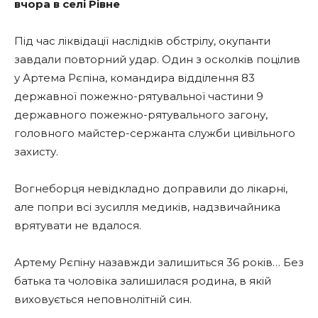
вчора в селі Рівне
Під час ліквідації наслідків обстрілу, окупанти
завдали повторний удар. Один з осколків поцілив
у Артема Рєпіна, командира відділення 83
державної пожежно-рятувальної частини 9
державного пожежно-рятувального загону,
головного майстер-сержанта служби цивільного
захисту.
Вогнеборця невідкладно доправили до лікарні,
але попри всі зусилля медиків, надзвичайника
врятувати не вдалося.
Артему Рєпіну назавжди залишиться 36 років… Без
батька та чоловіка залишилася родина, в якій
виховується неповнолітній син.