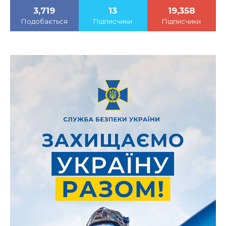
3,719
13
19,358
Подобається
Підписчики
Підписчики