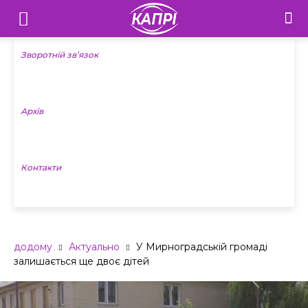
Телебачення
«Капрі»
Зворотній зв’язок
—
Архів
Новини
Донеччини
Контакти
додому
Актуально
У Мирноградській громаді
залишається ще двоє дітей