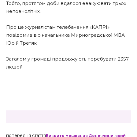
Тобто, протягом доби вдалося евакуювати трьох
неповнолітніх.
Про це журналістам телебачення «КАПРІ»
повідомив в.о.начальника Мирноградської МВА
Юрій Третяк.
Загалом у громаді продовжують перебувати 2357
людей.
попередня стаття
Викрито мешканця Донеччини, який