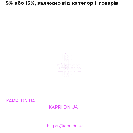
5% або 15%, залежно від категорії товарів
© 2024, ТОВ Телебачення «Капрі», усі права захищені.
Всі права на матеріали, що публікуються, належать
KAPRI.DN.UA
. Використання будь-якої інформації,
розміщеної на сайті
KAPRI.DN.UA
, іншими ЗМІ та
інтернет-ресурсами можливе лише за письмовою
згодою та обов'язкового розміщення прямого
гіперпосилання на
https://kapri.dn.ua
.