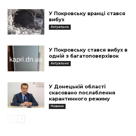
У Покровську вранці стався
вибух
Актуально
У Покровську стався вибух в
одній з багатоповерхівок
Актуально
У Донецькій області
скасовано послаблення
карантинного режиму
Новини