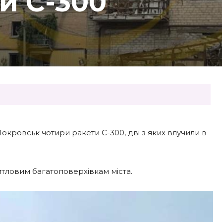
и С-300
окровськ чотири ракети С-300, дві з яких влучили в
ловим багатоповерхівкам міста.