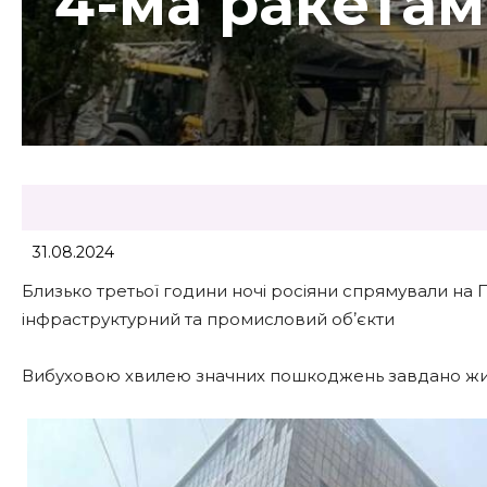
4-ма ракетам
31.08.2024
Близько третьої години ночі росіяни спрямували на П
інфраструктурний та промисловий обʼєкти
Вибуховою хвилею значних пошкоджень завдано жит