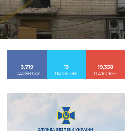
3,719
13
19,358
Подобається
Підписчики
Підписчики