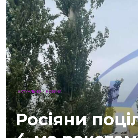
АКТУАЛЬНО
НОВИНИ
Росіяни поці