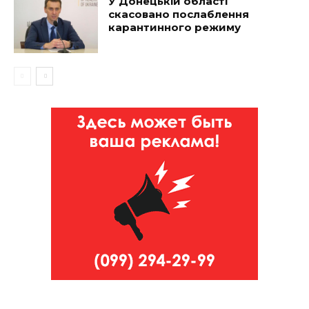
У Донецькій області
скасовано послаблення
карантинного режиму