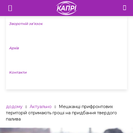
Телебачення
«Капрі»
Зворотній зв’язок
—
Архів
Новини
Донеччини
Контакти
додому
Актуально
Мешканці прифронтових
територій отримають гроші на придбання твердого
палива