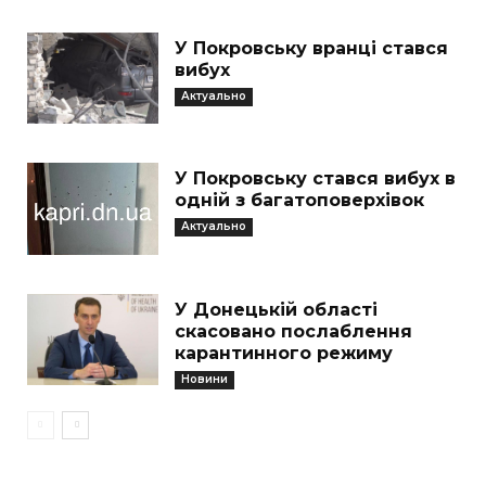
У Покровську вранці стався
вибух
Актуально
У Покровську стався вибух в
одній з багатоповерхівок
Актуально
У Донецькій області
скасовано послаблення
карантинного режиму
Новини