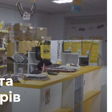
та
рів