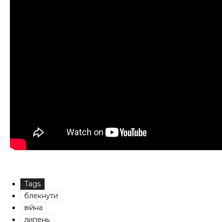
Tags
блекнути
війна
липень