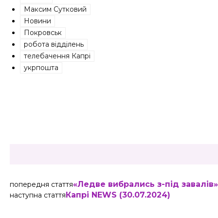
Максим Сутковий
Новини
Покровськ
робота відділень
телебачення Капрі
укрпошта
Share
«Ледве вибрались з-під завалів»
попередня стаття
Капрі NEWS (30.07.2024)
наступна стаття