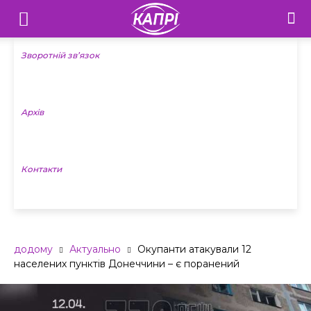
Телебачення
«Капрі»
Зворотній зв’язок
—
Архів
Новини
Донеччини
Контакти
додому
Актуально
Окупанти атакували 12
населених пунктів Донеччини – є поранений